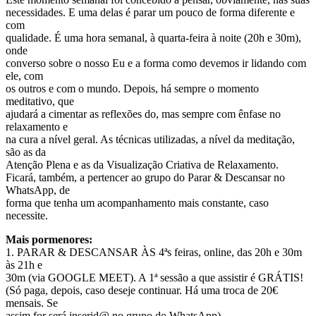
necessidades. E uma delas é parar um pouco de forma diferente e
com
qualidade. É uma hora semanal, à quarta-feira à noite (20h e 30m),
onde
converso sobre o nosso Eu e a forma como devemos ir lidando com
ele, com
os outros e com o mundo. Depois, há sempre o momento
meditativo, que
ajudará a cimentar as reflexões do, mas sempre com ênfase no
relaxamento e
na cura a nível geral. As técnicas utilizadas, a nível da meditação,
são as da
Atenção Plena e as da Visualização Criativa de Relaxamento.
Ficará, também, a pertencer ao grupo do Parar & Descansar no
WhatsApp, de
forma que tenha um acompanhamento mais constante, caso
necessite.
Mais pormenores:
1. PARAR & DESCANSAR ÀS 4ªs feiras, online, das 20h e 30m
às 21h e
30m (via GOOGLE MEET). A 1ª sessão a que assistir é GRÁTIS!
(Só paga, depois, caso deseje continuar. Há uma troca de 20€
mensais. Se
assim for será inserid@ no grupo do WhatsApp)